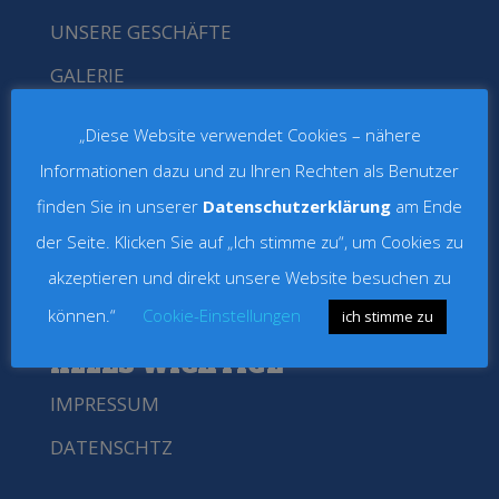
UNSERE GESCHÄFTE
GALERIE
„Diese Website verwendet Cookies – nähere
KONTAKT
Informationen dazu und zu Ihren Rechten als Benutzer
Eschenweg 17a
finden Sie in unserer
Datenschutzerklärung
am Ende
18182 Bentwisch
der Seite. Klicken Sie auf „Ich stimme zu“, um Cookies zu
Tel.:
0163 570 44 36
akzeptieren und direkt unsere Website besuchen zu
Email:
geisler.schausteller@gmx.de
können.“
Cookie-Einstellungen
ich stimme zu
ALLES WICHTIGE
IMPRESSUM
DATENSCHTZ