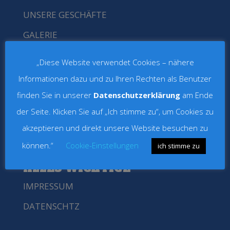
UNSERE GESCHÄFTE
GALERIE
„Diese Website verwendet Cookies – nähere
KONTAKT
Informationen dazu und zu Ihren Rechten als Benutzer
Eschenweg 17a
finden Sie in unserer
Datenschutzerklärung
am Ende
18182 Bentwisch
der Seite. Klicken Sie auf „Ich stimme zu“, um Cookies zu
Tel.:
0163 570 44 36
akzeptieren und direkt unsere Website besuchen zu
Email:
geisler.schausteller@gmx.de
können.“
Cookie-Einstellungen
ich stimme zu
ALLES WICHTIGE
IMPRESSUM
DATENSCHTZ